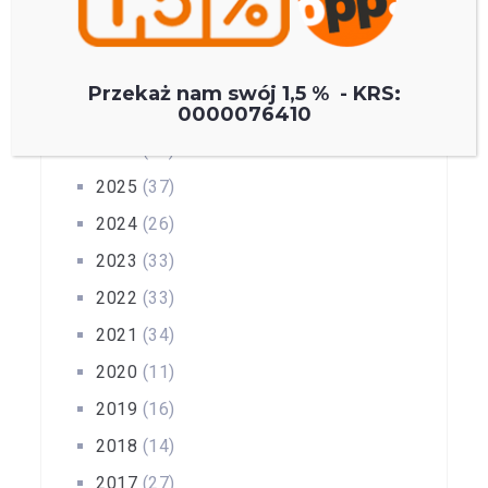
Archiwum wpisów
Przekaż nam swój 1,5 % -
KRS:
0000076410
2026
(11)
2025
(37)
2024
(26)
2023
(33)
2022
(33)
2021
(34)
2020
(11)
2019
(16)
2018
(14)
2017
(27)